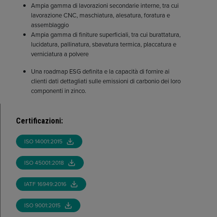
Ampia gamma di lavorazioni secondarie interne, tra cui
lavorazione CNC, maschiatura, alesatura, foratura e
assemblaggio
Ampia gamma di finiture superficiali, tra cui burattatura,
lucidatura, pallinatura, sbavatura termica, placcatura e
verniciatura a polvere
Una roadmap ESG definita e la capacità di fornire ai
clienti dati dettagliati sulle emissioni di carbonio dei loro
componenti in zinco.
Certificazioni
:
ISO 14001:2015
ISO 45001:2018
IATF 16949:2016
ISO 9001:2015