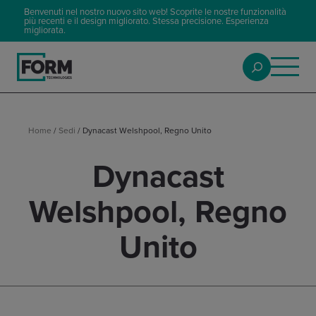
Benvenuti nel nostro nuovo sito web! Scoprite le nostre funzionalità
più recenti e il design migliorato. Stessa precisione. Esperienza
migliorata.
Home
/
Sedi
/
Dynacast Welshpool, Regno Unito
Dynacast
Welshpool, Regno
Unito