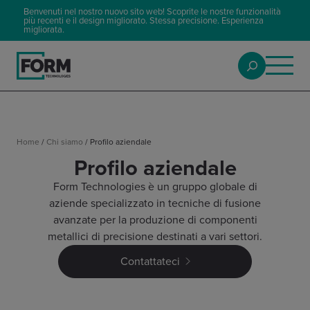
Benvenuti nel nostro nuovo sito web! Scoprite le nostre funzionalità
più recenti e il design migliorato. Stessa precisione. Esperienza
migliorata.
Home
/
Chi siamo
/
Profilo aziendale
Profilo aziendale
Form Technologies è un gruppo globale di
aziende specializzato in tecniche di fusione
avanzate per la produzione di componenti
metallici di precisione destinati a vari settori.
Contattateci