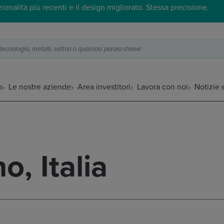
onalità più recenti e il design migliorato. Stessa precisione.
ecnologia, metalli, settori o qualsiasi parola chiave
o
Le nostre aziende
Area investitori
Lavora con noi
Notizie 
, Italia