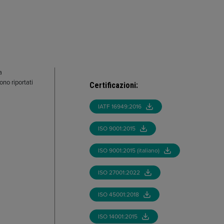
a
ono riportati
Certificazioni
:
IATF 16949:2016
ISO 9001:2015
ISO 9001:2015 (italiano)
ISO 27001:2022
ISO 45001:2018
ISO 14001:2015