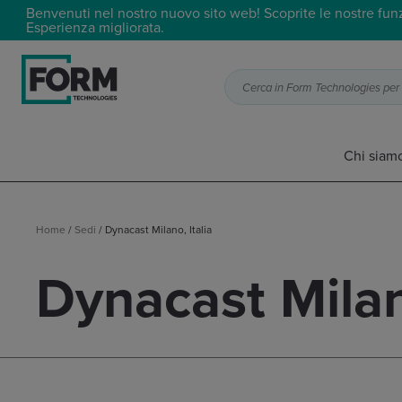
Benvenuti nel nostro nuovo sito web! Scoprite le nostre funzi
Esperienza migliorata.
Cerca in Form Technologies per t
Chi siam
Home
/
Sedi
/
Dynacast Milano, Italia
Dynacast Milano