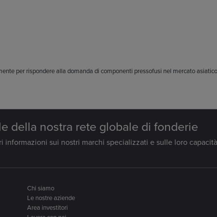
amente per rispondere alla domanda di componenti pressofusi nel mercato asiatico
.
le della nostra rete globale di fonderie
 informazioni sui nostri marchi specializzati e sulle loro capacità
Chi siamo
Le nostre aziende
Area investitori