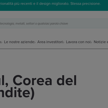
onalità più recenti e il design migliorato. Stessa precisione.
ecnologia, metalli, settori o qualsiasi parola chiave
o
Le nostre aziende
Area investitori
Lavora con noi
Notizie 
, Corea del
ndite)