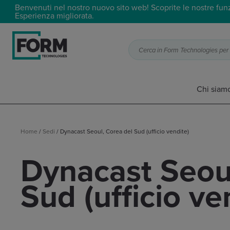
Benvenuti nel nostro nuovo sito web! Scoprite le nostre funzi
Esperienza migliorata.
Cerca in Form Technologies per t
Chi siam
Home
/
Sedi
/
Dynacast Seoul, Corea del Sud (ufficio vendite)
Dynacast Seoul
Sud (ufficio ve