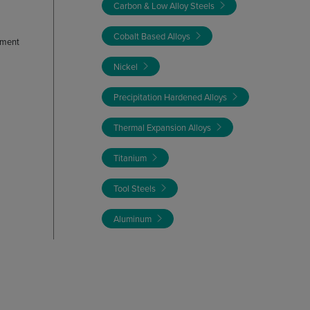
Carbon & Low Alloy Steels
Cobalt Based Alloys
ement
Nickel
Precipitation Hardened Alloys
Thermal Expansion Alloys
Titanium
Tool Steels
Aluminum