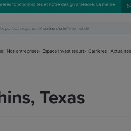
ières fonctionnalités et notre design amélioré. La même
s par technologie, métal, secteur d'activité ou mot-clé
us
Nos entreprises
Espace investisseurs
Carrières
Actualité
hins, Texas