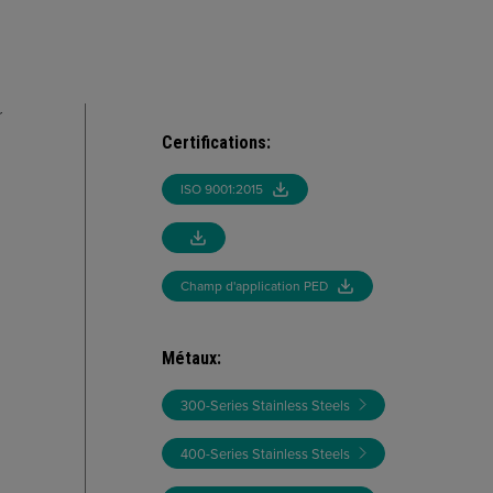
r
Certifications
:
ISO 9001:2015
Champ d'application PED
Métaux
:
300-Series Stainless Steels
400-Series Stainless Steels