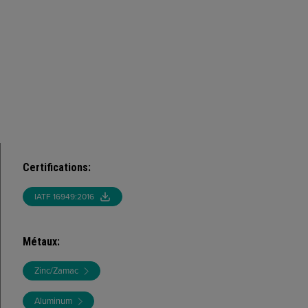
Certifications
:
IATF 16949:2016
Métaux
:
Zinc/Zamac
Aluminum