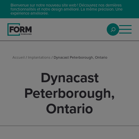
Bienvenue sur notre nouveau site web ! Découvrez nos dernières
fonctionnalités et notre design amélioré. La même précision. Une
expérience améliorée.
Accueil
/
Implantations
/
Dynacast Peterborough, Ontario
Dynacast
Peterborough,
Ontario