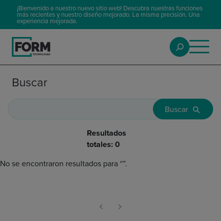
¡Bienvenido a nuestro nuevo sitio web! Descubra nuestras funciones
más recientes y nuestro diseño mejorado. La misma precisión. Una
experiencia mejorada.
Buscar
Buscar
Resultados
totales
:
0
No se encontraron resultados para
“
”.