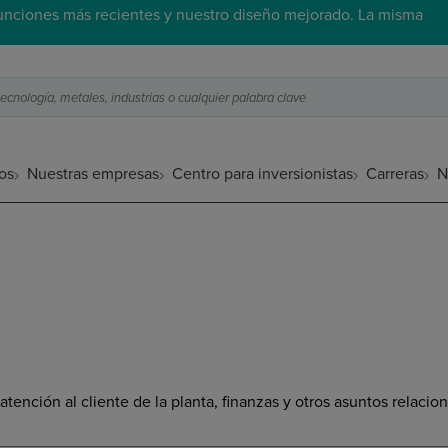
funciones más recientes y nuestro diseño mejorado. La misma
cnología, metales, industrias o cualquier palabra clave
os
Nuestras empresas
Centro para inversionistas
Carreras
N
tención al cliente de la planta, finanzas y otros asuntos relacio