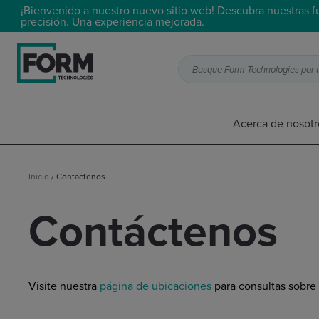
¡Bienvenido a nuestro nuevo sitio web! Descubra nuestras 
precisión. Una experiencia mejorada.
Busque Form Technologies por te
Acerca de nosotr
Inicio
/
Contáctenos
Contáctenos
Visite nuestra
página de ubicaciones
para consultas sobre a