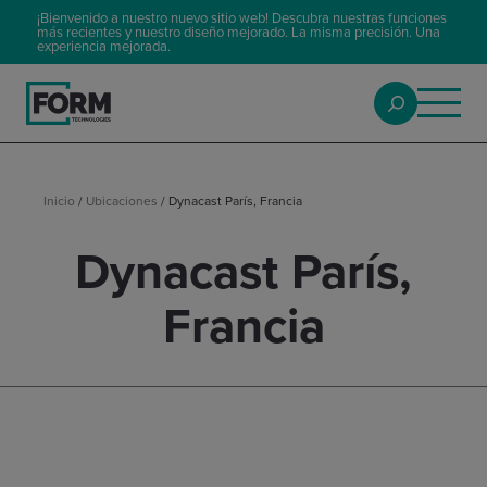
¡Bienvenido a nuestro nuevo sitio web! Descubra nuestras funciones
más recientes y nuestro diseño mejorado. La misma precisión. Una
experiencia mejorada.
Inicio
/
Ubicaciones
/
Dynacast París, Francia
Dynacast París,
Francia