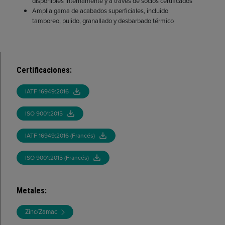
disponibles internamente y a través de socios certificados
Amplia gama de acabados superficiales, incluido
tamboreo, pulido, granallado y desbarbado térmico
Certificaciones
:
IATF 16949:2016
ISO 9001:2015
IATF 16949:2016 (Francés)
ISO 9001:2015 (Francés)
Metales
:
Zinc/Zamac