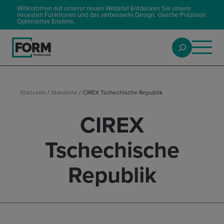
Willkommen auf unserer neuen Website! Entdecken Sie unsere
neuesten Funktionen und das verbesserte Design. Gleiche Präzision.
Optimiertes Erlebnis.
Startseite
/
Standorte
/
CIREX Tschechische Republik
CIREX
Tschechische
Republik