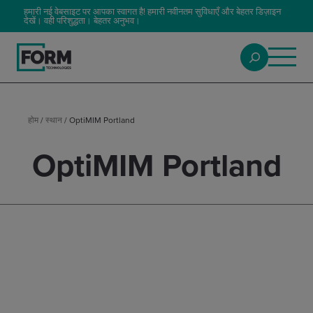
हमारी नई वेबसाइट पर आपका स्वागत है! हमारी नवीनतम सुविधाएँ और बेहतर डिज़ाइन
देखें। वही परिशुद्धता। बेहतर अनुभव।
होम
/
स्थान
/
OptiMIM Portland
OptiMIM Portland