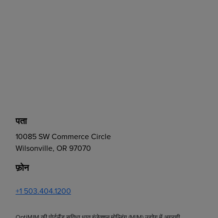
पता
10085 SW Commerce Circle
Wilsonville, OR 97070
फ़ोन
+1 503.404.1200
OptiMIM की पोर्टलैंड सुविधा धातु इंजेक्शन मोल्डिंग (MIM) उद्योग में अग्रणी