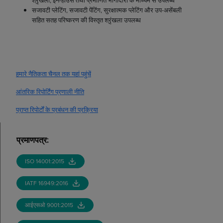
श्रृंखला, इन-हाउस तथा प्रमाणित भागीदारों के माध्यम से उपलब्ध
सजावटी प्लेटिंग, सजावटी पेंटिंग, सुरक्षात्मक प्लेटिंग और उप-असेंबली
सहित सतह परिष्करण की विस्तृत श्रृंखला उपलब्ध
हमारे नैतिकता चैनल तक यहां पहुंचें
आंतरिक रिपोर्टिंग प्रणाली नीति
प्राप्त रिपोर्टों के प्रबंधन की प्रक्रिया
प्रमाणपत्र
:
ISO 14001:2015
IATF 16949:2016
आईएसओ 9001:2015