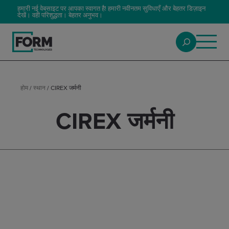
हमारी नई वेबसाइट पर आपका स्वागत है! हमारी नवीनतम सुविधाएँ और बेहतर डिज़ाइन
देखें। वही परिशुद्धता। बेहतर अनुभव।
होम
/
स्थान
/
CIREX जर्मनी
CIREX जर्मनी