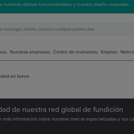
a nuestras últimas funcionalidades y nuestro diseño mejorado.
 tecnología, metales, sectores o cualquier palabra clave
mos
Nuestras empresas
Centro de inversores
Empleo
Notici
sted en breve.
ad de nuestra red global de fundición
 más información sobre nuestras marcas especializadas y sus c