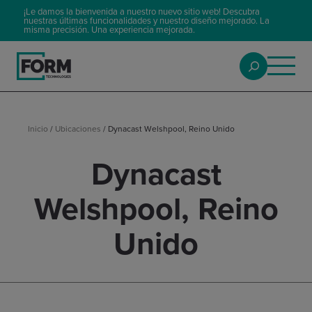
¡Le damos la bienvenida a nuestro nuevo sitio web! Descubra
nuestras últimas funcionalidades y nuestro diseño mejorado. La
misma precisión. Una experiencia mejorada.
Inicio
/
Ubicaciones
/
Dynacast Welshpool, Reino Unido
Dynacast
Welshpool, Reino
Unido