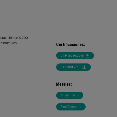
nstalación de 5,200
aestructuras
Certificaciones
:
IATF 16949:2016
ISO 9001:2015
Metales
:
Aluminum
Zinc/Zamac