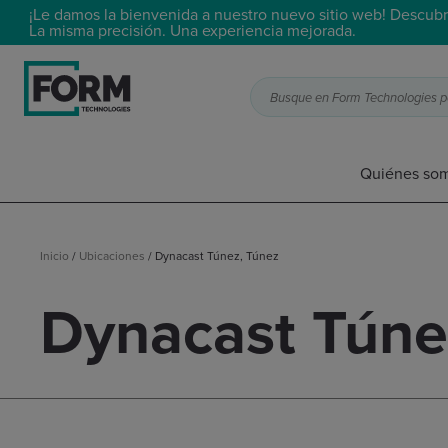
¡Le damos la bienvenida a nuestro nuevo sitio web! Descubr
La misma precisión. Una experiencia mejorada.
Busque en Form Technologies por
Quiénes so
Inicio
/
Ubicaciones
/
Dynacast Túnez, Túnez
Dynacast Túne