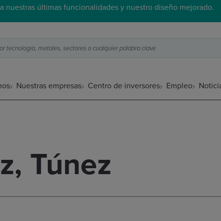
a nuestras últimas funcionalidades y nuestro diseño mejorado.
 tecnología, metales, sectores o cualquier palabra clave
mos
Nuestras empresas
Centro de inversores
Empleo
Notici
z, Túnez