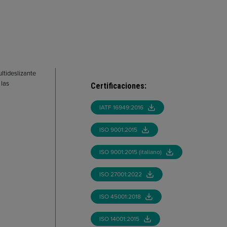
ltideslizante
 las
Certificaciones
:
IATF 16949:2016
ISO 9001:2015
ISO 9001:2015 (italiano)
ISO 27001:2022
ISO 45001:2018
ISO 14001:2015