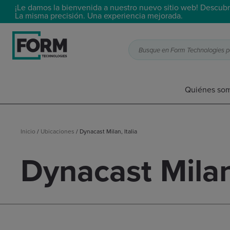
¡Le damos la bienvenida a nuestro nuevo sitio web! Descubr
La misma precisión. Una experiencia mejorada.
Busque en Form Technologies por
Quiénes so
Inicio
/
Ubicaciones
/
Dynacast Milan, Italia
Dynacast Milan,